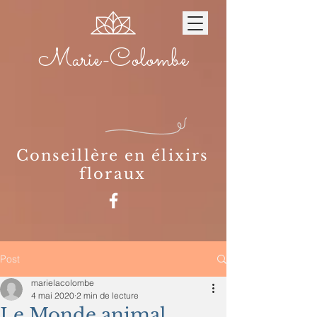
Marie-Colombe
Conseillère en élixirs
floraux
Post
marielacolombe
4 mai 2020
2 min de lecture
Le Monde animal