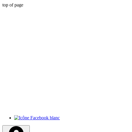
top of page
Marie-Colombe
Conseillère en élixirs
floraux