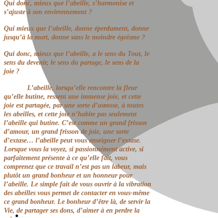
Qui donc, mieux que l’abeille, s’harmonise et
s’ajuste à son environnement ?
Qui mieux que l’abeille, donne éperdument, donne
jusqu’à la mort, donne sans le moindre égoïsme ?
Qui donc, mieux que l’abeille, a le sens du Tout, le
sens du devenir, le sens du partage, le sens de la
joie ?
L’abeille, lorsqu’elle rencontre la fleur
qu’elle butine, ressent une immense joie, et cette
joie est partagée, par une sorte d’osmose, à toutes
les abeilles, et cette joie n’habite pas seulement
l’abeille qui butine. C’est comme un grand frisson
d’amour, un grand frisson de joie, une sorte
d’extase… l’abeille peut vous enseigner l’extase.
Lorsque vous la voyez, si passionnément active, si
parfaitement présente à ce qu’elle fait, vous
comprenez que ce travail n’est pas un labeur, mais
plutôt un grand bonheur et un honneur pour
l’abeille. Le simple fait de vous ouvrir à la vibration
des abeilles vous permet de contacter en vous-même
ce grand bonheur. Le bonheur d’être là, de servir la
Vie, de partager ses dons, d’aimer à en perdre la