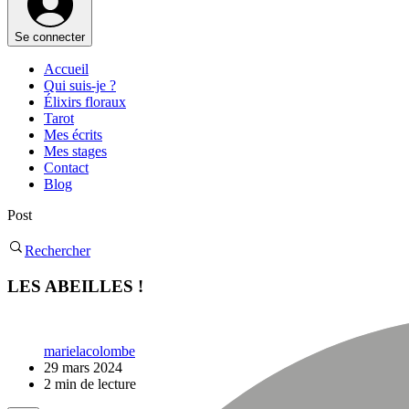
Se connecter
Accueil
Qui suis-je ?
Élixirs floraux
Tarot
Mes écrits
Mes stages
Contact
Blog
Post
Rechercher
LES ABEILLES !
marielacolombe
29 mars 2024
2 min de lecture