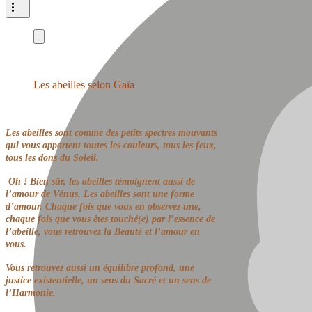
Les abeilles selon Gaïa
Les abeilles sont comme des petits spectres mouvants
qui vous apportent toutes les couleurs, tous les feux,
tous les dons du Soleil.
Oh ! Bien sûr, les abeilles témoignent aussi de
l’amour de Vénus. Les abeilles sont une forme
d’amour. Chaque fois que vous en observez une,
chaque fois que vous êtes touché(e) par l’essence de
l’abeille, vous retrouvez la Beauté et l’amour en
vous.
Vous retrouvez aussi un équilibre profond, une
justice existentielle, un sens du Sacré et un sens de
l’Harmonie.