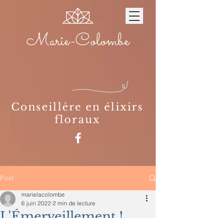
Marie-Colombe
Conseillère en élixirs
floraux
Post
marielacolombe
6 juin 2022
2 min de lecture
L'Émerveillement !